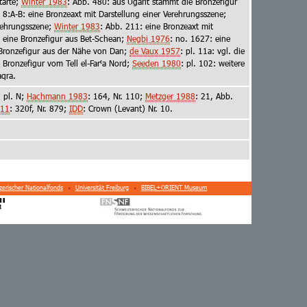
tarte;
Winter 1983
: Abb. 480: aus Ugarit stammt die Bronzefigur
. 8:A-B: eine Bronzeaxt mit Darstellung einer Verehrungsszene;
erehrungsszene;
Winter 1983
: Abb. 211: eine Bronzeaxt mit
: eine Bronzefigur aus Bet-Schean;
Negbi 1976
: no. 1627: eine
 Bronzefigur aus der Nähe von Dan;
de Vaux 1957
: pl. 11a: vgl. die
e Bronzefigur vom Tell el-Far˓a Nord;
Seeden 1980
: pl. 102: weitere
aqra.
, pl. N;
Hachmann 1983
: 164, Nr. 110;
Metzger 1988
: 21, Abb.
011
: 320f, Nr. 879;
IDD
: Crown (Levant) Nr. 10.
erischer Nationalfonds
Universität Freiburg
BIBEL+ORIENT Museum