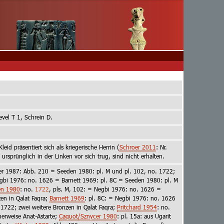
evel T 1, Schrein D.
id präsentiert sich als kriegerische Herrin (
Schroer 2011
: Nr.
ursprünglich in der Linken vor sich trug, sind nicht erhalten.
ter 1987: Abb. 210 = Seeden 1980: pl. M und pl. 102, no. 1722;
gbi 1976: no. 1626 = Barnett 1969: pl. 8C = Seeden 1980: pl. M
en 1980
: no.
1722
, pls. M, 102: = Negbi 1976: no. 1626 =
en in Qalat Faqra;
Barnett 1969
: pl. 8C: = Negbi 1976: no. 1626
1722; zwei weitere Bronzen in Qalat Faqra;
Pritchard 1954
: no.
herweise Anat-Astarte;
Caquot/Sznycer 1980
: pl. 15a: aus Ugarit