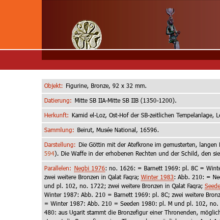
Objekt:
Figurine, Bronze, 92 x 32 mm.
Datierung:
Mitte SB IIA-Mitte SB IIB (1350-1200).
Herkunft:
Kamid el-Loz, Ost-Hof der SB-zeitlichen Tempelanlage, L
Sammlung:
Beirut, Musée National, 16596.
Darstellung:
Die Göttin mit der Atefkrone im gemusterten, langen Kle
594
). Die Waffe in der erhobenen Rechten und der Schild, den sie 
Parallelen:
Negbi 1976
: no. 1626: = Barnett 1969: pl. 8C = Win
zwei weitere Bronzen in Qalat Faqra;
Winter 1983
: Abb. 210: = Ne
und pl. 102, no. 1722; zwei weitere Bronzen in Qalat Faqra;
Seed
Winter 1987: Abb. 210 = Barnett 1969: pl. 8C; zwei weitere Bronz
= Winter 1987: Abb. 210 = Seeden 1980: pl. M und pl. 102, no. 
480: aus Ugarit stammt die Bronzefigur einer Thronenden, möglic