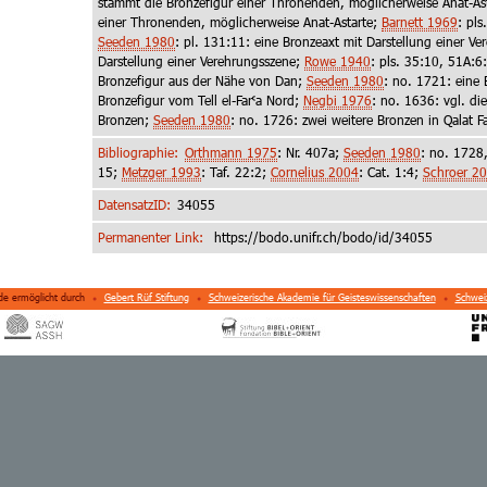
stammt die Bronzefigur einer Thronenden, möglicherweise Anat-As
einer Thronenden, möglicherweise Anat-Astarte;
Barnett 1969
: pls
Seeden 1980
: pl. 131:11: eine Bronzeaxt mit Darstellung einer V
Darstellung einer Verehrungsszene;
Rowe 1940
: pls. 35:10, 51A:6
Bronzefigur aus der Nähe von Dan;
Seeden 1980
: no. 1721: eine
Bronzefigur vom Tell el-Far˓a Nord;
Negbi 1976
: no. 1636: vgl. di
Bronzen;
Seeden 1980
: no. 1726: zwei weitere Bronzen in Qalat F
Bibliographie:
Orthmann 1975
: Nr. 407a;
Seeden 1980
: no. 1728
15;
Metzger 1993
: Taf. 22:2;
Cornelius 2004
: Cat. 1:4;
Schroer 2
DatensatzID:
34055
Permanenter Link:
https://bodo.unifr.ch/bodo/id/
34055
de ermöglicht durch
Gebert Rüf Stiftung
Schweizerische Akademie für Geisteswissenschaften
Schweiz