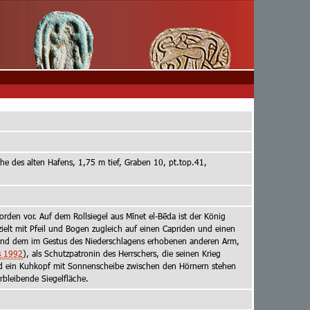
he des alten Hafens, 1,75 m tief, Graben 10, pt.top.41,
rden vor. Auf dem Rollsiegel aus Mīnet el-Bēda ist der König
ielt mit Pfeil und Bogen zugleich auf einen Capriden und einen
 und dem im Gestus des Niederschlagens erhobenen anderen Arm,
s 1992
), als Schutzpatronin des Herrschers, die seinen Krieg
 und ein Kuhkopf mit Sonnenscheibe zwischen den Hörnern stehen
rbleibende Siegelfläche.