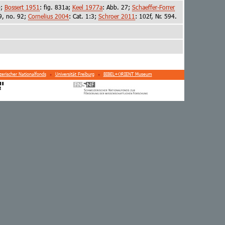
b;
Bossert 1951
: fig. 831a;
Keel 1977a
: Abb. 27;
Schaeffer-Forrer
19, no. 92;
Cornelius 2004
: Cat. 1:3;
Schroer 2011
: 102f, Nr. 594.
erischer Nationalfonds
Universität Freiburg
BIBEL+ORIENT Museum