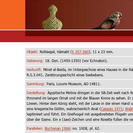
Objekt:
Rollsiegel, Hämatit (
§ 357-360
), 11 x 23 mm.
Datierung:
18. Dyn. (1450-1350) (vor Echnaton).
Herkunft:
Minet el-Beida, im Untergeschoss eines Hauses in der Nä
R.S.3.041. Zerstörungsschicht eines Seebebens.
Sammlung:
Paris, Louvre Museum, AO 14811.
Darstellung:
Ägyptische Motive dringen in der SB-Zeit weit nach No
thronend im langen Ornat und mit der Blauen Krone zu sehen. Er z
Löwen. Hinter dem König steht, mit der Lanze in der einen Hand
eine kriegerische Göttin, wahrscheinlich Anat (
Cassuto 1971
;
Wall
legitimiert und führt. Ein Greifvogel mit ausgebreiteten Flügeln
über der Szene. Ein x (
taw
)-Zeichen und eine Rosette füllen die ve
Parallelen:
Buchanan 1966
: no. 1008, pl. 62.