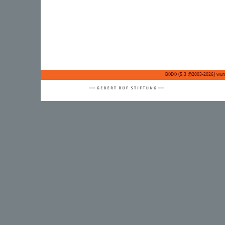
BODO (
5.3 ©2003-2026
) wur