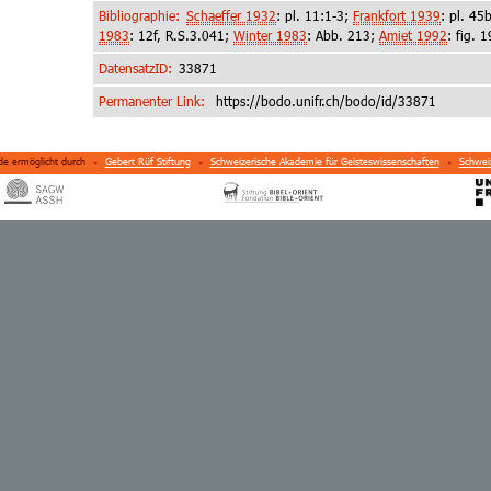
Bibliographie:
Schaeffer 1932
: pl. 11:1-3;
Frankfort 1939
: pl. 45
1983
: 12f, R.S.3.041;
Winter 1983
: Abb. 213;
Amiet 1992
: fig. 
DatensatzID:
33871
Permanenter Link:
https://bodo.unifr.ch/bodo/id/
33871
de ermöglicht durch
Gebert Rüf Stiftung
Schweizerische Akademie für Geisteswissenschaften
Schweiz